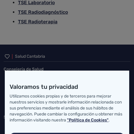
TSE Laboratorio
TSE Radiodiagnóstico
TSE Radioterapia
Inicio del pie de página
Salud Cantabria
Consejería de Salud
Federico Vial 13, 39009 Santander, Cantabria
Valoramos tu privacidad
atencionusuario@cantabria.es
Utilizamos cookies propias y de terceros para mejorar
942208130
942395562
nuestros servicios y mostrarle información relacionada con
sus preferencias mediante el análisis de sus hábitos de
navegación. Puede cambiar la configuración u obtener más
Servicio Cántabro de Salud
información visitando nuestra
"Política de Cookies"
.
Cardenal Herrera Oria, S/N 39011 Santander, Cantabria