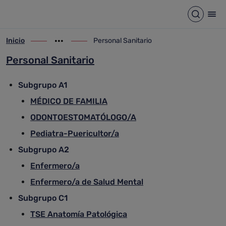
Personal Sanitario
Saltar al contenido principal
Abrir b
Abr
Inicio
Personal Sanitario
ir-a inicio
Mostrar opciones del camino de migas
ir-a Personal Sanitario
Personal Sanitario
Subgrupo A1
MÉDICO DE FAMILIA
ODONTOESTOMATÓLOGO/A
Pediatra-Puericultor/a
Subgrupo A2
Enfermero/a
Enfermero/a de Salud Mental
Subgrupo C1
TSE Anatomía Patológica