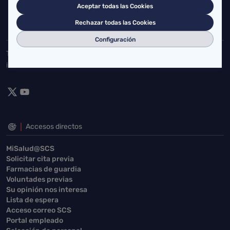
Aceptar todas las Cookies
buzgen.dg@scsalud.es
Rechazar todas las Cookies
942202770
942202772
Configuración
Toda la actualidad de Salud Cantabria en las redes sociales.
¡Síguenos!
Accesos directos
MiSalud@SCS
Solicitar cita previa
Farmacias de guardia
Voluntades previas
Su opinión nos interesa
Lista de espera
Acceso correo SCS
Portal empleado