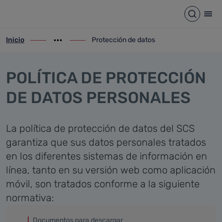
Protección de datos
Saltar al contenido principal
Abrir b
Abr
Inicio
Protección de datos
ir-a inicio
Mostrar opciones del camino de migas
ir-a Protección de datos
POLÍTICA DE PROTECCIÓN
DE DATOS PERSONALES
La política de protección de datos del SCS
garantiza que sus datos personales tratados
en los diferentes sistemas de información en
línea, tanto en su versión web como aplicación
móvil, son tratados conforme a la siguiente
normativa:
Documentos para descargar