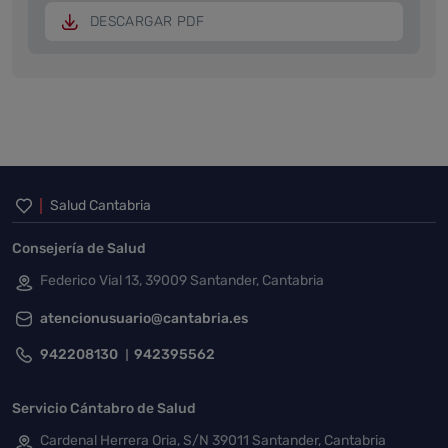
DESCARGAR PDF
Inicio del pie de página
Salud Cantabria
Consejería de Salud
Federico Vial 13, 39009 Santander, Cantabria
atencionusuario@cantabria.es
942208130
942395562
Servicio Cántabro de Salud
Cardenal Herrera Oria, S/N 39011 Santander, Cantabria