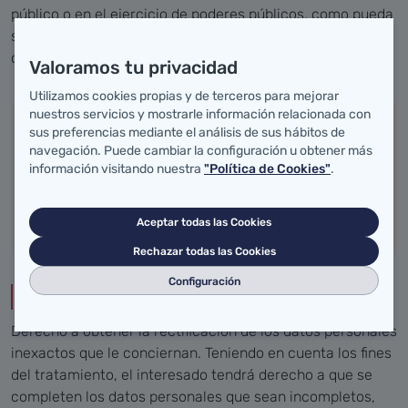
público o en el ejercicio de poderes públicos, como pueda
ser el tratamiento que se realiza por parte de cualquier
organismo de la Administración Pública, como Sanidad.
Valoramos tu privacidad
Utilizamos cookies propias y de terceros para mejorar
nuestros servicios y mostrarle información relacionada con
Documentos para descargar
sus preferencias mediante el análisis de sus hábitos de
navegación. Puede cambiar la configuración u obtener más
información visitando nuestra
"Política de Cookies"
.
Formulario Derecho de Portabilidad.
DESCARGAR PDF
Aceptar todas las Cookies
Rechazar todas las Cookies
Configuración
Derecho de Rectificación
Derecho a obtener la rectificación de los datos personales
inexactos que le conciernan. Teniendo en cuenta los fines
del tratamiento, el interesado tendrá derecho a que se
completen los datos personales que sean incompletos,