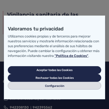
Vigilancia sanitaria de las
piscinas de uso colectivo de
Valoramos tu privacidad
Cantabria
Utilizamos cookies propias y de terceros para mejorar
nuestros servicios y mostrarle información relacionada con
sus preferencias mediante el análisis de sus hábitos de
navegación. Puede cambiar la configuración u obtener más
información visitando nuestra
"Política de Cookies"
.
Inicio del pie de página
Aceptar todas las Cookies
Salud Cantabria
Rechazar todas las Cookies
Consejería de Salud
Configuración
Federico Vial 13, 39009 Santander, Cantabria
atencionusuario@cantabria.es
942208130
942395562