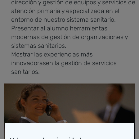
dirección y gestión de equipos y servicios de
atención primaria y especializada en el
entorno de nuestro sistema sanitario.
Presentar al alumno herramientas
modernas de gestión de organizaciones y
sistemas sanitarios.
Mostrar las experiencias más
innovadorasen la gestión de servicios
sanitarios.