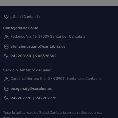
Inicio del pie de página
Salud Cantabria
Consejería de Salud
Federico Vial 13, 39009 Santander, Cantabria
atencionusuario@cantabria.es
942208130
942395562
Servicio Cántabro de Salud
Cardenal Herrera Oria, S/N 39011 Santander, Cantabria
buzgen.dg@scsalud.es
942202770
942202772
Toda la actualidad de Salud Cantabria en las redes sociales.
¡Síguenos!