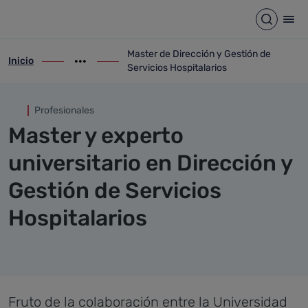
Master de Dirección y Gestión
Saltar al contenido principal
Abrir b
Abr
Master de Dirección y Gestión de
Inicio
ir-a inicio
Mostrar opciones del camino de migas
ir-a Master de Dirección y Gestión de Ser
Servicios Hospitalarios
Profesionales
Master y experto
universitario en Dirección y
Gestión de Servicios
Hospitalarios
Fruto de la colaboración entre la Universidad