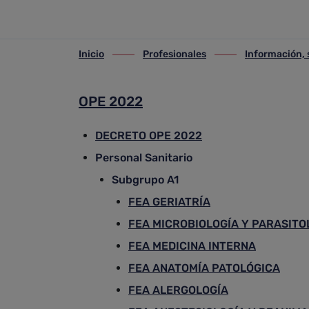
OPE 2022
Saltar al contenido principal
Inicio
Profesionales
Información, 
ir-a inicio
ir-a Profesionales
ir-a Información, se
OPE 2022
DECRETO OPE 2022
Personal Sanitario
Subgrupo A1
FEA GERIATRÍA
FEA MICROBIOLOGÍA Y PARASITO
FEA MEDICINA INTERNA
FEA ANATOMÍA PATOLÓGICA
FEA ALERGOLOGÍA