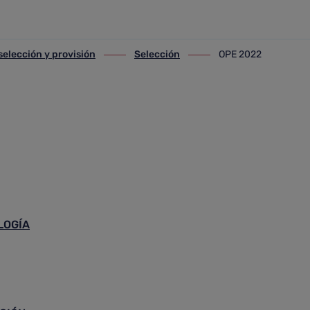
selección y provisión
Selección
OPE 2022
lección y provisión
ir-a Selección
ir-a OPE 2022
LOGÍA