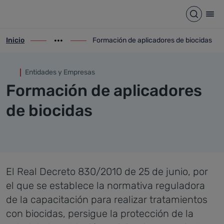
Formación de aplicadores de 
Saltar al contenido principal
Abrir b
Abr
Inicio
Formación de aplicadores de biocidas
ir-a inicio
Mostrar opciones del camino de migas
ir-a Formación de aplicadores de biocida
Entidades y Empresas
Formación de aplicadores
de biocidas
El Real Decreto 830/2010 de 25 de junio, por
el que se establece la normativa reguladora
de la capacitación para realizar tratamientos
con biocidas, persigue la protección de la