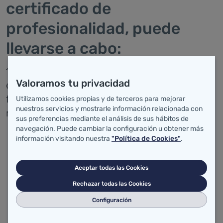
certificado de
profesionalidad, puede
llevarse a cabo:
1) A través de
por
entidades acreditadas
Valoramos tu privacidad
el
, que imparten la
Servicio Cántabro de Empleo
formación establecida en la normativa
Utilizamos cookies propias y de terceros para mejorar
nuestros servicios y mostrarle información relacionada con
reguladora de los diferentes certificados:
sus preferencias mediante el análisis de sus hábitos de
navegación. Puede cambiar la configuración u obtener más
Real Decreto 624/2013, de 2 de agosto por
información visitando nuestra
"Política de Cookies"
.
el que se establecen, entre otros, los
certificados de profesionalidad "gestión de
Aceptar todas las Cookies
servicios para el control de organismo
Rechazar todas las Cookies
nocivos, nivel 3" y "mantenimiento higiénico
Configuración
sanitario de las instalaciones susceptibles
de proliferación de microorganismos