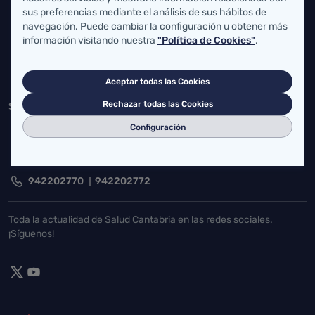
sus preferencias mediante el análisis de sus hábitos de
Federico Vial 13, 39009 Santander, Cantabria
navegación. Puede cambiar la configuración u obtener más
información visitando nuestra
"Política de Cookies"
.
atencionusuario@cantabria.es
942208130
942395562
Aceptar todas las Cookies
Rechazar todas las Cookies
Servicio Cántabro de Salud
Configuración
Cardenal Herrera Oria, S/N 39011 Santander, Cantabria
buzgen.dg@scsalud.es
942202770
942202772
Toda la actualidad de Salud Cantabria en las redes sociales.
¡Síguenos!