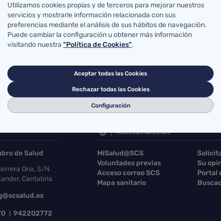
Utilizamos cookies propias y de terceros para mejorar nuestros
servicios y mostrarle información relacionada con sus
preferencias mediante el análisis de sus hábitos de navegación.
Puede cambiar la configuración u obtener más información
visitando nuestra
"Política de Cookies"
.
Aceptar todas las Cookies
Rechazar todas las Cookies
Configuración
Accesos directos
abro de Salud
MiSalud@SCS
Solicit
Voluntades previas
Su opi
errera Oria, S/N
Acceso correo SCS
Portal
ander, Cantabria
Mapa sanitario
Buscad
g@scsalud.es
70
942202772