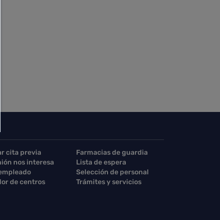
ar cita previa
Farmacias de guardia
nión nos interesa
Lista de espera
 empleado
Selección de personal
or de centros
Trámites y servicios