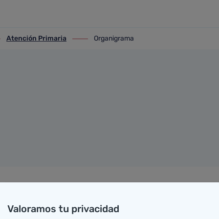
Atención Primaria
Organigrama
Atención Primaria
ir-a Organigrama
Valoramos tu privacidad