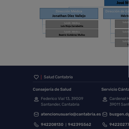
Inicio del pie de página
Salud Cantabria
Consejería de Salud
Servicio Cánt
Federico Vial 13, 39009
Cardenal H
Santander, Cantabria
39011 Sant
atencionusuario@cantabria.es
buzgen.d
942208130
942395562
9422027