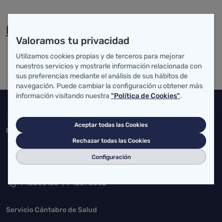
HOPE
Valoramos tu privacidad
Utilizamos cookies propias y de terceros para mejorar
nuestros servicios y mostrarle información relacionada con
sus preferencias mediante el análisis de sus hábitos de
navegación. Puede cambiar la configuración u obtener más
información visitando nuestra
"Política de Cookies"
.
Inicio del pie de página
Salud Cantabria
Aceptar todas las Cookies
Consejería de Salud
Rechazar todas las Cookies
Federico Vial 13, 39009 Santander, Cantabria
Configuración
atencionusuario@cantabria.es
942208130
942395562
Servicio Cántabro de Salud