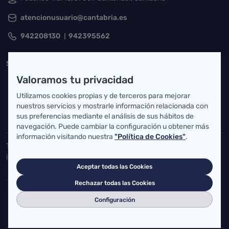
atencionusuario@cantabria.es
942208130
942395562
Servicio Cántabro de Salud
Valoramos tu privacidad
Cardenal Herrera Oria, S/N 39011 Santander, Cantabria
Utilizamos cookies propias y de terceros para mejorar
buzgen.dg@scsalud.es
nuestros servicios y mostrarle información relacionada con
sus preferencias mediante el análisis de sus hábitos de
942202770
942202772
navegación. Puede cambiar la configuración u obtener más
información visitando nuestra
"Política de Cookies"
.
Toda la actualidad de Salud Cantabria en las redes sociales.
¡Síguenos!
Aceptar todas las Cookies
Rechazar todas las Cookies
Configuración
Accesos directos