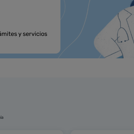
ámites y servicios
s
ía