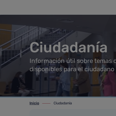
Ciudadanía
Saltar al contenido principal
Ciudadanía
Información útil sobre temas d
disponibles para el ciudadano
Inicio
Ciudadanía
ir-a inicio
ir-a Ciudadanía