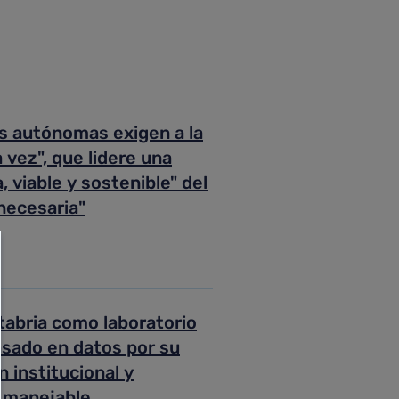
s autónomas exigen a la
 vez", que lidere una
 viable y sostenible" del
necesaria"
tabria como laboratorio
asado en datos por su
 institucional y
o manejable