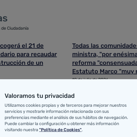
as
s de Ciudadanía
acogerá el 21 de
Todas las comunidade
idario para recaudar
ministra, "por enésima
strucción de un
reforma "consensuada,
Estatuto Marco "muy 
10 de julio de 2026
Ciudadanía
Valoramos tu privacidad
Utilizamos cookies propias y de terceros para mejorar nuestros
consultorio cerrado en
Pascual postula a Can
servicios y mostrarle información relacionada con sus
preferencias mediante el análisis de sus hábitos de navegación.
 están en obras y dos
europeo de la salud b
Puede cambiar la configuración u obtener más información
ños"
"excepcional" cohesión
visitando nuestra
"Política de Cookies"
.
científica y su tamañ