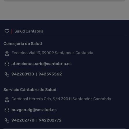
Inicio del pie de página
Salud Cantabria
Consejería de Salud
Federico Vial 13, 39009 Santander, Cantabria
atencionusuario@cantabria.es
942208130
942395562
Servicio Cántabro de Salud
Cardenal Herrera Oria, S/N 39011 Santander, Cantabria
buzgen.dg@scsalud.es
942202770
942202772