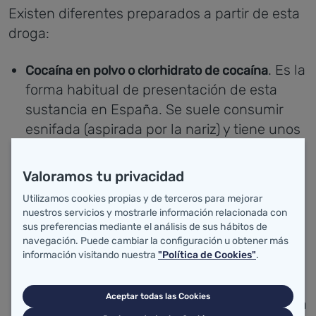
Existen diferentes preparados a partir de esta
droga:
. Es la
Cocaína en polvo o clorhidrato de cocaína
forma habitual de presentación de esta
sustancia en España. Se suele consumir
esnifada (aspirada por la nariz) y tiene unos
efectos casi inmediatos que duran entre 2 y
3 horas. Aunque menos frecuentemente,
Valoramos tu privacidad
también se usa por vía inyectada, en
Utilizamos cookies propias y de terceros para mejorar
ocasiones mezclándola con heroína, lo que
nuestros servicios y mostrarle información relacionada con
da lugar a un producto que los
sus preferencias mediante el análisis de sus hábitos de
navegación. Puede cambiar la configuración u obtener más
consumidores denominan speed-ball
información visitando nuestra
"Política de Cookies"
.
(pelotazo).
Aceptar todas las Cookies
Es sulfato de cocaína
Basuko o pasta de coca: