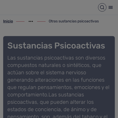
Otras sustancias psicoactiva
Saltar al contenido principal
Abrir b
Abr
Inicio
Otras sustancias psicoactivas
ir-a inicio
Mostrar opciones del camino de migas
ir-a Otras sustancias psicoactivas
Sustancias Psicoactivas
Las sustancias psicoactivas son diversos
compuestos naturales o sintéticos, que
actúan sobre el sistema nervioso
generando alteraciones en las funciones
que regulan pensamientos, emociones y el
comportamiento.Las sustancias
psicoactivas, que pueden alterar los
estados de conciencia, de ánimo y de
pensamiento, son, además del tabaco y el