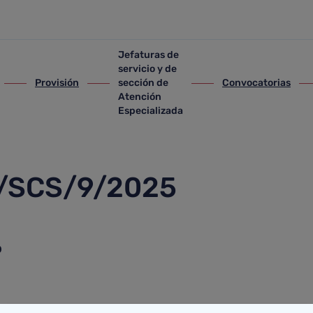
Jefaturas de
servicio y de
Provisión
sección de
Convocatorias
lección y provisión
ir-a Provisión
ir-a Jefaturas de servicio y de sección de A
ir-a Convocatorias
ir-
Atención
Especializada
S/SCS/9/2025
o
ntes admitidos