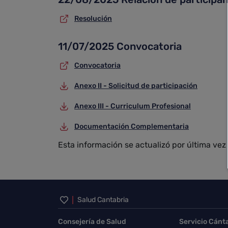
Resolución
11/07/2025 Convocatoria
Convocatoria
Anexo II - Solicitud de participación
Anexo III - Curriculum Profesional
Documentación Complementaria
Esta información se actualizó por última vez
Inicio del pie de página
Salud Cantabria
Consejería de Salud
Servicio Cánt