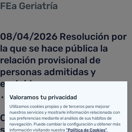
FEA GERIATRÍA
FEa Geriatría
Saltar al contenido principal
08/04/2026 Resolución por
la que se hace pública la
relación provisional de
personas admitidas y
excluidas
Valoramos tu privacidad
Resolución
Utilizamos cookies propias y de terceros para mejorar
nuestros servicios y mostrarle información relacionada con
Convocatoria pruebas
sus preferencias mediante el análisis de sus hábitos de
navegación. Puede cambiar la configuración u obtener más
selectivas
información visitando nuestra
"Política de Cookies"
.