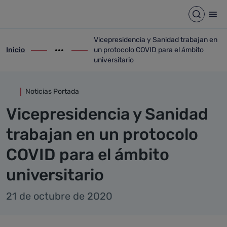
Detalle noticia
Saltar al contenido principal
Abrir b
Abr
Vicepresidencia y Sanidad trabajan en
Inicio
un protocolo COVID para el ámbito
ir-a inicio
Mostrar opciones del camino de migas
ir-a Vicepresidencia y Sanidad trabajan 
universitario
Noticias Portada
Vicepresidencia y Sanidad
trabajan en un protocolo
COVID para el ámbito
universitario
21 de octubre de 2020