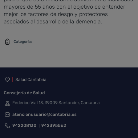
mayores de 55 años con el objetivo de entender
mejor los factores de riesgo y protectores
asociados al desarrollo de la demencia.
Categoría:
Inicio del pie de página
Salud Cantabria
Consejería de Salud
Federico Vial 13, 39009 Santander, Cantabria
atencionusuario@cantabria.es
942208130
942395562