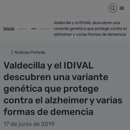
Detalle noticia
Saltar al contenido principal
Abrir b
Abr
Valdecilla y el IDIVAL descubren una
Inicio
variante genética que protege contra el
ir-a inicio
Mostrar opciones del camino de migas
ir-a Valdecilla y el IDIVAL descubren un
alzheimer y varias formas de demencia
Noticias Portada
Valdecilla y el IDIVAL
descubren una variante
genética que protege
contra el alzheimer y varias
formas de demencia
17 de junio de 2019