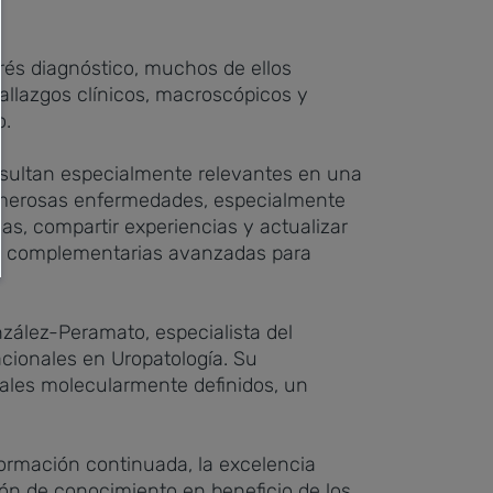
rés diagnóstico, muchos de ellos
allazgos clínicos, macroscópicos y
o.
resultan especialmente relevantes en una
numerosas enfermedades, especialmente
as, compartir experiencias y actualizar
s complementarias avanzadas para
nzález-Peramato, especialista del
acionales en Uropatología. Su
ales molecularmente definidos, un
formación continuada, la excelencia
sión de conocimiento en beneficio de los