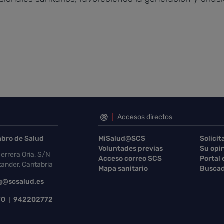
Accesos directos
abro de Salud
MiSalud@SCS
Solicit
Voluntades previas
Su opi
errera Oria, S/N
Acceso correo SCS
Portal
ander, Cantabria
Mapa sanitario
Buscad
g@scsalud.es
70
942202772