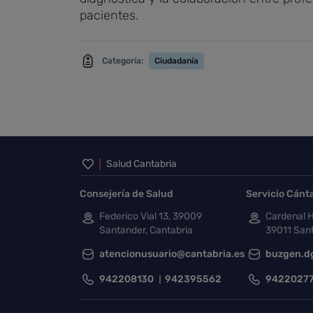
pacientes.
Categoría:
Ciudadanía
Inicio del pie de página
Salud Cantabria
Consejería de Salud
Servicio Cánt
Federico Vial 13, 39009
Cardenal H
Santander, Cantabria
39011 Sant
atencionusuario@cantabria.es
buzgen.d
942208130
942395562
9422027