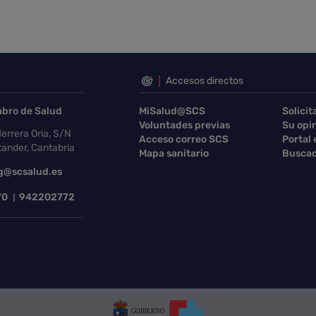
Accesos directos
abro de Salud
MiSalud@SCS
Solicit
Voluntades previas
Su opi
errera Oria, S/N
Acceso correo SCS
Portal
ander, Cantabria
Mapa sanitario
Buscad
g@scsalud.es
70
942202772