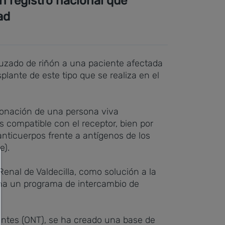
n registro nacional que
ad
cruzado de riñón a una paciente afectada
splante de este tipo que se realiza en el
 donación de una persona viva
 compatible con el receptor, bien por
nticuerpos frente a antígenos de los
e).
enal de Valdecilla, como solución a la
ña un programa de intercambio de
lantes (ONT), se ha creado una base de