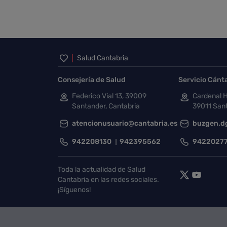
Inicio del pie de página
Salud Cantabria
Consejería de Salud
Servicio Cánt
Federico Vial 13, 39009
Cardenal H
Santander, Cantabria
39011 Sant
atencionusuario@cantabria.es
buzgen.d
942208130
942395562
9422027
Toda la actualidad de Salud
Cantabria en las redes sociales.
¡Síguenos!