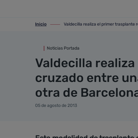
Detalle noticia
Saltar al contenido principal
Inicio
Valdecilla realiza el primer trasplant
ir-a inicio
ir-a Valdecilla realiza el primer traspl
Noticias Portada
Valdecilla realiza
cruzado entre un
otra de Barcelon
05 de agosto de 2013