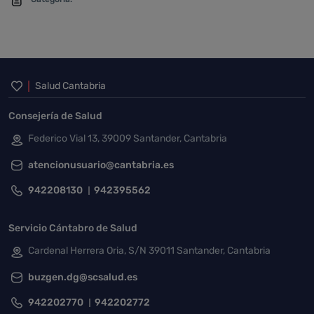
Inicio del pie de página
Salud Cantabria
Consejería de Salud
Federico Vial 13, 39009 Santander, Cantabria
atencionusuario@cantabria.es
942208130
942395562
Servicio Cántabro de Salud
Cardenal Herrera Oria, S/N 39011 Santander, Cantabria
buzgen.dg@scsalud.es
942202770
942202772