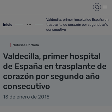
Detalle noticia
Saltar al contenido principal
Abrir b
Abr
Valdecilla, primer hospital de España en
Inicio
trasplante de corazón por segundo año
ir-a inicio
Mostrar opciones del camino de migas
ir-a Valdecilla, primer hospital de Espa
consecutivo
Noticias Portada
Valdecilla, primer hospital
de España en trasplante de
corazón por segundo año
consecutivo
13 de enero de 2015