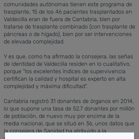
comunidades autónomas tienen este programa de
trasplante, 15 de los 46 pacientes trasplantados en
Valdecilla eran de fuera de Cantabria, bien por
tratarse de trasplante combinado (con trasplante de
páncreas o de hígado), bien por ser intervenciones
de elevada complejidad.
Y es que, como ha afirmado la consejera, las señas
de identidad de Valdecilla residen en lo cualitativo,
porque "los excelentes índices de supervivencia
certifican la calidad y hospital es experto en alta
complejidad y máxima dificultad".
Cantabria registró 31 donantes de órganos en 2014,
lo que supone una tasa de 52,7 donantes por millón
de población, de nuevo muy por encima de la
media nacional, que se situó en 36, unos datos que
la consejera de Sanidad ha atribuido a la
concienciación de los cántabros que, además de