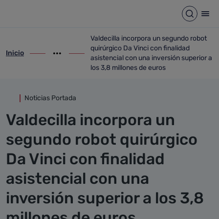
Detalle noticia
Saltar al contenido principal
Abrir b
Abr
Valdecilla incorpora un segundo robot
quirúrgico Da Vinci con finalidad
Inicio
ir-a inicio
Mostrar opciones del camino de migas
ir-a Valdecilla incorpora un segundo robo
asistencial con una inversión superior a
los 3,8 millones de euros
Noticias Portada
Valdecilla incorpora un
segundo robot quirúrgico
Da Vinci con finalidad
asistencial con una
inversión superior a los 3,8
millones de euros