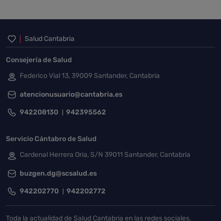
Inicio del pie de página
Salud Cantabria
Consejería de Salud
Federico Vial 13, 39009 Santander, Cantabria
atencionusuario@cantabria.es
942208130
942395562
Servicio Cántabro de Salud
Cardenal Herrera Oria, S/N 39011 Santander, Cantabria
buzgen.dg@scsalud.es
942202770
942202772
Toda la actualidad de Salud Cantabria en las redes sociales.