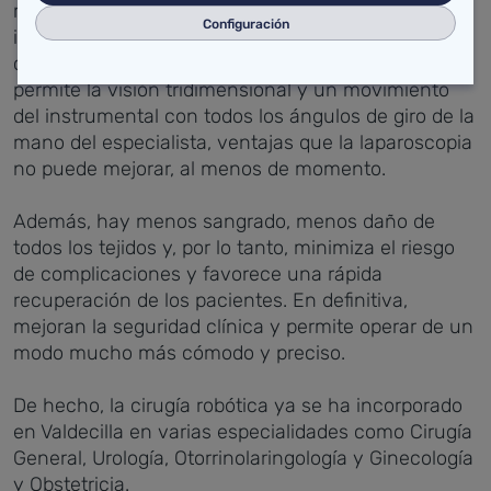
robot amplifica y aumenta de forma muy
Configuración
importante la imagen que el profesional tiene del
campo quirúrgico, elimina el temblor del cirujano,
permite la visión tridimensional y un movimiento
del instrumental con todos los ángulos de giro de la
mano del especialista, ventajas que la laparoscopia
no puede mejorar, al menos de momento.
Además, hay menos sangrado, menos daño de
todos los tejidos y, por lo tanto, minimiza el riesgo
de complicaciones y favorece una rápida
recuperación de los pacientes. En definitiva,
mejoran la seguridad clínica y permite operar de un
modo mucho más cómodo y preciso.
De hecho, la cirugía robótica ya se ha incorporado
en Valdecilla en varias especialidades como Cirugía
General, Urología, Otorrinolaringología y Ginecología
y Obstetricia.