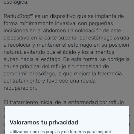
esofágica.
RefluxStop™ es un dispositivo que se implanta de
forma mínimamente invasiva, con pequeñas
incisiones en el abdomen La colocación de este
dispositivo en la parte superior del estómago ayuda
a recolocar y mantener el estómago en su posición
natural, evitando que el ácido y los alimentos
suban hacia el esófago. De esta forma, se corrige la
causa principal del reflujo sin necesidad de
comprimir el esófago, lo que mejora la tolerancia
del tratamiento y favorece una rápida
recuperación.
El tratamiento inicial de la enfermedad por reflujo
debe ser médico, pero en determinados pacientes
la cirugía es necesaria. En estos casos, RefluxStop™
Valoramos tu privacidad
ofrece una opción segura y eficaz, tal y como se ha
demostrado en más de 1.000 intervenciones
Utilizamos cookies propias y de terceros para mejorar