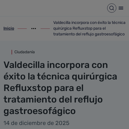
Detalle noticia
Saltar al contenido principal
Abrir b
Abr
Valdecilla incorpora con éxito la técnica
Inicio
quirúrgica Refluxstop para el
ir-a inicio
Mostrar opciones del camino de migas
ir-a Valdecilla incorpora con éxito la téc
tratamiento del reflujo gastroesofágico
Ciudadanía
Valdecilla incorpora con
éxito la técnica quirúrgica
Refluxstop para el
tratamiento del reflujo
gastroesofágico
14 de diciembre de 2025