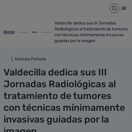
Detalle noticia
Saltar al contenido principal
Abrir b
Abr
Valdecilla dedica sus III Jornadas
Radiológicas al tratamiento de tumores
Inicio
ir-a inicio
Mostrar opciones del camino de migas
ir-a Valdecilla dedica sus III Jornadas 
con técnicas mínimamente invasivas
guiadas por la imagen
Noticias Portada
Valdecilla dedica sus III
Jornadas Radiológicas al
tratamiento de tumores
con técnicas mínimamente
invasivas guiadas por la
imagen