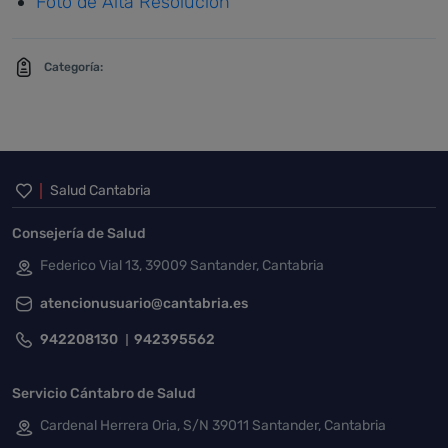
Foto de Alta Resolución
Categoría:
Inicio del pie de página
Salud Cantabria
Consejería de Salud
Federico Vial 13, 39009 Santander, Cantabria
atencionusuario@cantabria.es
942208130
942395562
Servicio Cántabro de Salud
Cardenal Herrera Oria, S/N 39011 Santander, Cantabria