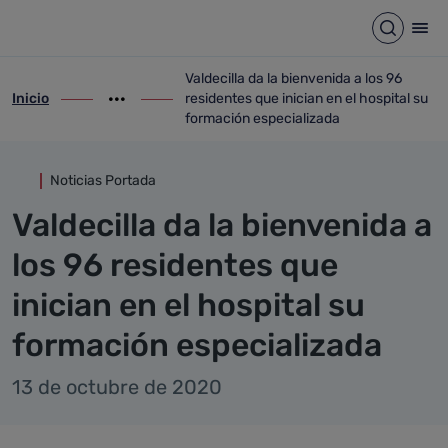
Detalle noticia
Saltar al contenido principal
Abrir b
Abr
Valdecilla da la bienvenida a los 96
Inicio
residentes que inician en el hospital su
ir-a inicio
Mostrar opciones del camino de migas
ir-a Valdecilla da la bienvenida a los 96 
formación especializada
Noticias Portada
Valdecilla da la bienvenida a
los 96 residentes que
inician en el hospital su
formación especializada
13 de octubre de 2020