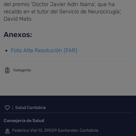
del premio 'Doctor Javier Adín Ibarra', que ha
recaído en el tutor del Servicio de Neurocirugía',
David Mato.
Anexos:
Foto Alta Resolución (FAR)
Categoría:
Inicio del pie de página
Salud Cantabria
Consejería de Salud
Federico Vial 13, 39009 Santander, Cantabria