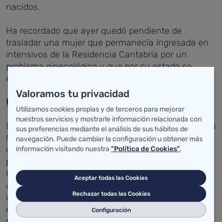
nacidos.
Ha recordado que ayer quedó pendiente de
trasladar una mujer que permanecía ingresada en
intensivos de la Residencia Cantabria por un
problema ginecológico y que por su estado se
estimó mejor trasladarla hoy.
Valoramos tu privacidad
Urgencias ginecológicas
Utilizamos cookies propias y de terceros para mejorar
nuestros servicios y mostrarle información relacionada con
Desde las 9 de la mañana también están operativas
sus preferencias mediante el análisis de sus hábitos de
las nuevas urgencias obstétricas y ginecológicas
navegación. Puede cambiar la configuración u obtener más
de Valdecilla, que se encuentran ubicadas en la
información visitando nuestra
"Política de Cookies"
.
planta -1 del Pabellón 13, junto al Servicio de
Urgencias general. Durante la primera hora de
Aceptar todas las Cookies
actividad se han atendido tres urgencias
Rechazar todas las Cookies
obstétricas, una de ellas ha sido una mujer
embarazada que quedó ingresada con trabajo de
Configuración
parto para dar a luz.