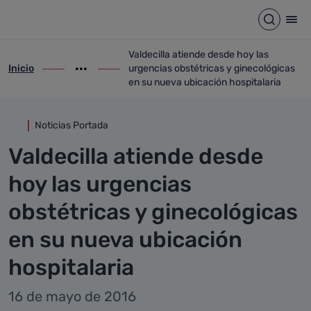
Detalle noticia
Saltar al contenido principal
Abrir b
Abr
Valdecilla atiende desde hoy las
Inicio
urgencias obstétricas y ginecológicas
ir-a inicio
Mostrar opciones del camino de migas
ir-a Valdecilla atiende desde hoy las urg
en su nueva ubicación hospitalaria
Noticias Portada
Valdecilla atiende desde
hoy las urgencias
obstétricas y ginecológicas
en su nueva ubicación
hospitalaria
16 de mayo de 2016