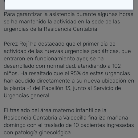
Para garantizar la asistencia durante algunas horas
se ha mantenido la actividad en la sede de las
urgencias de la Residencia Cantabria.
Pérez Rojí ha destacado que el primer día de
actividad de las nuevas urgencias pediátricas, que
entraron en funcionamiento ayer, se ha
desarrollado con normalidad, atendiendo a 102
niños. Ha resaltado que el 95% de estas urgencias
han acudido directamente a su nueva ubicación en
la planta -1 del Pabellón 13, junto al Servicio de
Urgencias general.
El traslado del área materno infantil de la
Residencia Cantabria a Valdecilla finaliza mañana
domingo con el traslado de 10 pacientes ingresadas
con patología ginecológica.