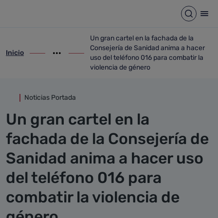
Detalle noticia
Saltar al contenido principal
Abrir b
Abr
Un gran cartel en la fachada de la
Consejería de Sanidad anima a hacer
Inicio
ir-a inicio
Mostrar opciones del camino de migas
ir-a Un gran cartel en la fachada de la C
uso del teléfono 016 para combatir la
violencia de género
Noticias Portada
Un gran cartel en la
fachada de la Consejería de
Sanidad anima a hacer uso
del teléfono 016 para
combatir la violencia de
género