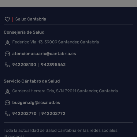
Inicio del pie de página
Salud Cantabria
Consejería de Salud
Federico Vial 13, 39009 Santander, Cantabria
atencionusuario@cantabria.es
942208130
942395562
Servicio Cántabro de Salud
Cardenal Herrera Oria, S/N 39011 Santander, Cantabria
buzgen.dg@scsalud.es
942202770
942202772
Toda la actualidad de Salud Cantabria en las redes sociales.
¡Síguenos!