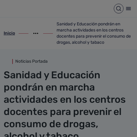
Detalle noticia
Saltar al contenido principal
Abrir b
Abr
Sanidad y Educación pondrán en
marcha actividades en los centros
Inicio
ir-a inicio
Mostrar opciones del camino de migas
ir-a Sanidad y Educación pondrán en mar
docentes para prevenir el consumo de
drogas, alcohol y tabaco
Noticias Portada
Sanidad y Educación
pondrán en marcha
actividades en los centros
docentes para prevenir el
consumo de drogas,
alcohol y tabaco