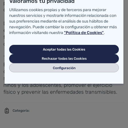
Valoramos tu privacidad
previsto desarrollar cursos de preparación a través
de los centros de formación del profesorado (CEP).
Utilizamos cookies propias y de terceros para mejorar
nuestros servicios y mostrarle información relacionada con
sus preferencias mediante el análisis de sus hábitos de
La Consejería de Sanidad y Servicios Sociales se
navegación. Puede cambiar la configuración u obtener más
encargará de aportar el material informativo y
información visitando nuestra
"Política de Cookies"
.
formativo, tanto a los alumnos como a los
docentes.
Aceptar todas las Cookies
Tras la reunión, los responsables de Sanidad y
Rechazar todas las Cookies
Educación han expresado su compromiso de
Configuración
colaboración en estas actividades, a las que
seguirán otras dirigidas a evitar la obesidad en los
niños y los adolescentes, promover el ejercicio
físico y prevenir las enfermedades transmisibles.
Categoría: