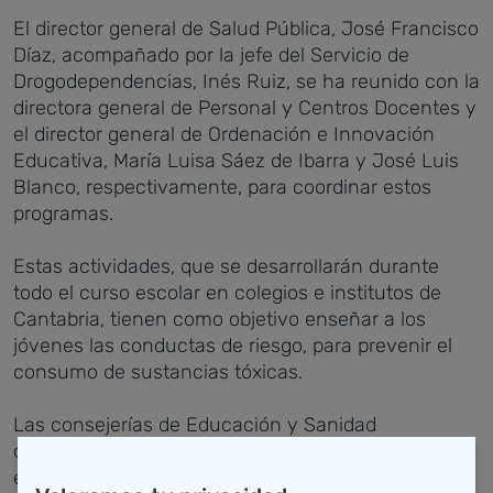
El director general de Salud Pública, José Francisco
Díaz, acompañado por la jefe del Servicio de
Drogodependencias, Inés Ruiz, se ha reunido con la
directora general de Personal y Centros Docentes y
el director general de Ordenación e Innovación
Educativa, María Luisa Sáez de Ibarra y José Luis
Blanco, respectivamente, para coordinar estos
programas.
Estas actividades, que se desarrollarán durante
todo el curso escolar en colegios e institutos de
Cantabria, tienen como objetivo enseñar a los
jóvenes las conductas de riesgo, para prevenir el
consumo de sustancias tóxicas.
Las consejerías de Educación y Sanidad
consideran fundamental transmitir a los alumnos
estas pautas de comportamiento, por lo que está