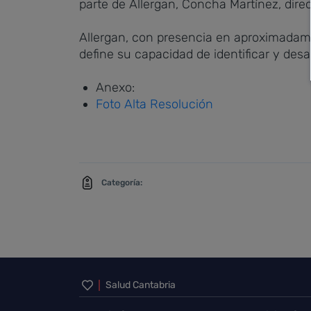
parte de Allergan, Concha Martínez, dir
Allergan, con presencia en aproximadame
define su capacidad de identificar y des
Anexo:
Foto Alta Resolución
Categoría:
Inicio del pie de página
Salud Cantabria