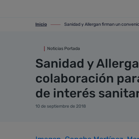
Detalle noticia
Saltar al contenido principal
Inicio
Sanidad y Allergan firman un convenio 
ir-a inicio
ir-a Sanidad y Allergan firman un conve
Noticias Portada
Sanidad y Allerg
colaboración para
de interés sanita
10 de septiembre de 2018