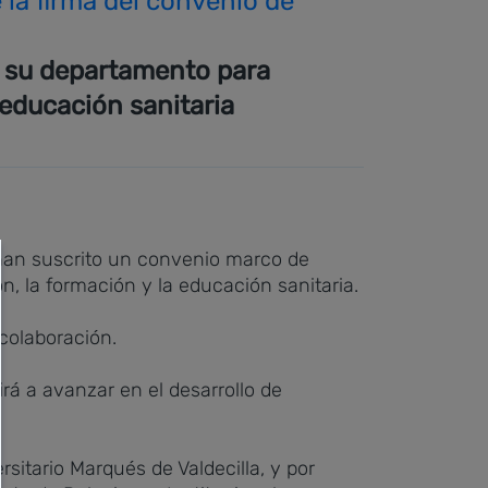
la firma del convenio de
e su departamento para
 educación sanitaria
, han suscrito un convenio marco de
ón, la formación y la educación sanitaria.
colaboración.
rá a avanzar en el desarrollo de
sitario Marqués de Valdecilla, y por