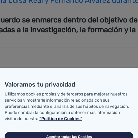
a Luisa Real y Fernando Álvarez durante 
cuerdo se enmarca dentro del objetivo d
adas a la investigación, la formación y la
l, y el director general de Allergan, Fernando Álvarez
dades de interés sanitario vinculadas con la investigaci
Valoramos tu privacidad
Utilizamos cookies propias y de terceros para mejorar nuestros
co se desarrollará mediante convenios específicos de 
servicios y mostrarle información relacionada con sus
preferencias mediante el análisis de sus hábitos de navegación.
la firma de este convenio de colaboración que contribui
Puede cambiar la configuración u obtener más información
ales y mejora de la calidad sanitaria.
visitando nuestra
"Política de Cookies"
.
ntes Julio Pascual, director gerente del Hospital Univer
Aceptar todas las Cookies