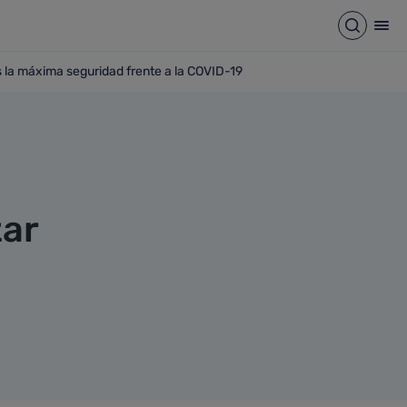
Abrir b
Abr
s la máxima seguridad frente a la COVID-19
y profesionales la máxima seguridad frente a la COVID-19
zar