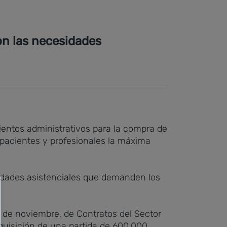
con las necesidades
ientos administrativos para la compra de
a pacientes y profesionales la máxima
esidades asistenciales que demanden los
 8 de noviembre, de Contratos del Sector
dquisición de una partida de 600.000