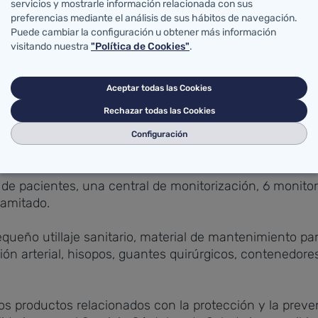
servicios y mostrarle información relacionada con sus
llas FFP2, 30.000 batas impermeables, 500 buzos y 15 
preferencias mediante el análisis de sus hábitos de navegación.
Puede cambiar la configuración u obtener más información
visitando nuestra
"Política de Cookies"
.
e ha procedido a la compra de cinco estaciones de ane
 gama y con monitorización multiparamétrica; cuatro eq
Aceptar todas las Cookies
elos y características técnicas (294.859,03 euros).
Rechazar todas las Cookies
 una cabina de seguridad biológica, adecuada para el tr
Configuración
o Marqués de Valdecilla.
n de pacientes, una central de monitorización, 6 moni
ramitado.
queño utillaje sanitario, material de mantenimiento pa
ión arterial, hisopos, guantes quirúrgicos, contenedor
llos productos relacionados con la protección y la prev