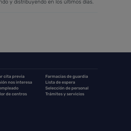
do y distribuyendo en los últimos días.
ar cita previa
Farmacias de guardia
nión nos interesa
Lista de espera
 empleado
Selección de personal
or de centros
Trámites y servicios