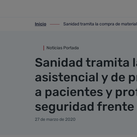
Detalle noticia
Saltar al contenido principal
Inicio
Sanidad tramita la compra de material
ir-a inicio
ir-a Sanidad tramita la compra de mater
Noticias Portada
Sanidad tramita 
asistencial y de 
a pacientes y pr
seguridad frente
27 de marzo de 2020