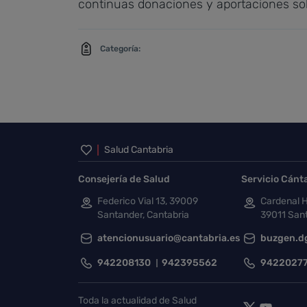
continuas donaciones y aportaciones soli
Categoría:
Inicio del pie de página
Salud Cantabria
Consejería de Salud
Servicio Cánt
Federico Vial 13, 39009
Cardenal H
Santander, Cantabria
39011 Sant
atencionusuario@cantabria.es
buzgen.d
942208130
942395562
9422027
Toda la actualidad de Salud