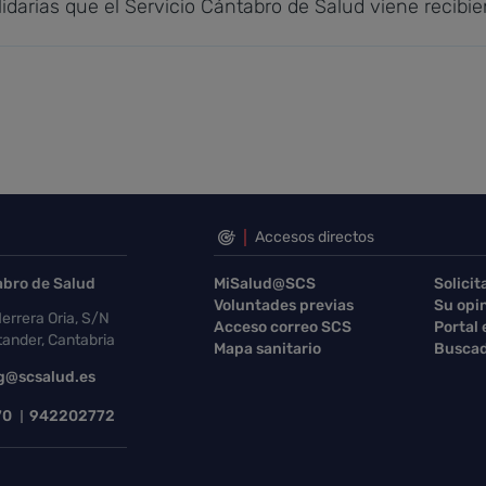
darias que el Servicio Cántabro de Salud viene recibien
Accesos directos
abro de Salud
MiSalud@SCS
Solicit
Voluntades previas
Su opi
errera Oria, S/N
Acceso correo SCS
Portal
ander, Cantabria
Mapa sanitario
Buscad
g@scsalud.es
70
942202772