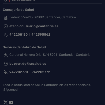
Inicio del pie de página
Consejería de Salud
Federico Vial 13, 39009 Santander, Cantabria
atencionusuario@cantabria.es
942208130
942395562
Servicio Cántabro de Salud
Cardenal Herrera Oria, S/N 39011 Santander, Cantabria
buzgen.dg@scsalud.es
942202770
942202772
Toda la actualidad de Salud Cantabria en las redes sociales.
¡Síguenos!