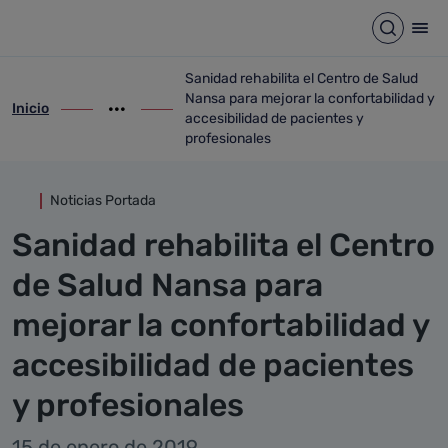
Detalle noticia
Saltar al contenido principal
Abrir b
Abr
Sanidad rehabilita el Centro de Salud
Nansa para mejorar la confortabilidad y
Inicio
ir-a inicio
Mostrar opciones del camino de migas
ir-a Sanidad rehabilita el Centro de Salu
accesibilidad de pacientes y
profesionales
Noticias Portada
Sanidad rehabilita el Centro
de Salud Nansa para
mejorar la confortabilidad y
accesibilidad de pacientes
y profesionales
15 de enero de 2019