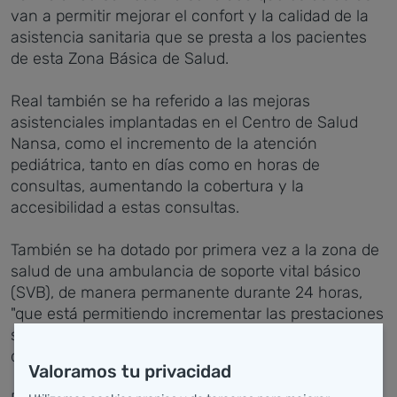
van a permitir mejorar el confort y la calidad de la
asistencia sanitaria que se presta a los pacientes
de esta Zona Básica de Salud.
Real también se ha referido a las mejoras
asistenciales implantadas en el Centro de Salud
Nansa, como el incremento de la atención
pediátrica, tanto en días como en horas de
consultas, aumentando la cobertura y la
accesibilidad a estas consultas.
También se ha dotado por primera vez a la zona de
salud de una ambulancia de soporte vital básico
(SVB), de manera permanente durante 24 horas,
"que está permitiendo incrementar las prestaciones
sanitarias en una zona de salud con población
dispersa y de avanzada edad".
Valoramos tu privacidad