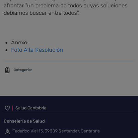
afrontar "un problema de todos cuyas soluciones
debíamos buscar entre todos".
Anexo:
Foto Alta Resolución
Categoría:
Inicio del pie de página
Salud Cantabria
Consejería de Salud
Federico Vial 13, 39009 Santander, Cantabria