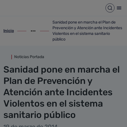
Detalle noticia
Saltar al contenido principal
Abrir b
Abr
Sanidad pone en marcha el Plan de
Prevención y Atención ante Incidentes
Inicio
ir-a inicio
Mostrar opciones del camino de migas
ir-a Sanidad pone en marcha el Plan de P
Violentos en el sistema sanitario
público
Noticias Portada
Sanidad pone en marcha el
Plan de Prevención y
Atención ante Incidentes
Violentos en el sistema
sanitario público
19 de marzo de 2014