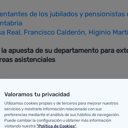
a Real, Francisco Calderón, Higinio Mart
 la apuesta de su departamento para exte
reas asistenciales
Valoramos tu privacidad
l, ha informado al secretario general de los jubilados 
Utilizamos cookies propias y de terceros para mejorar nuestros
ntes servicios sanitarios asistenciales que se prestan a
servicios y mostrarle información relacionada con sus
noma, con especial referencia al ámbito de las persona
preferencias mediante el análisis de sus hábitos de navegación.
Puede cambiar la configuración u obtener más información
visitando nuestra
"Política de Cookies"
.
bién ha estado presente la directora general de Orden