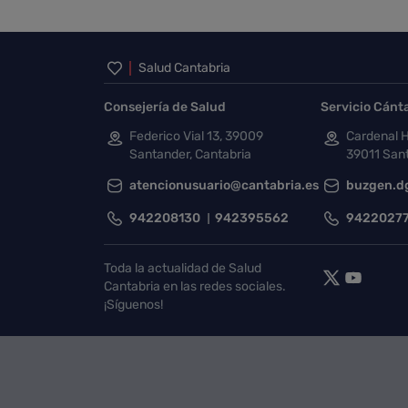
Inicio del pie de página
Salud Cantabria
Consejería de Salud
Servicio Cánt
Federico Vial 13, 39009
Cardenal H
Santander, Cantabria
39011 Sant
atencionusuario@cantabria.es
buzgen.d
942208130
942395562
9422027
Toda la actualidad de Salud
Cantabria en las redes sociales.
¡Síguenos!