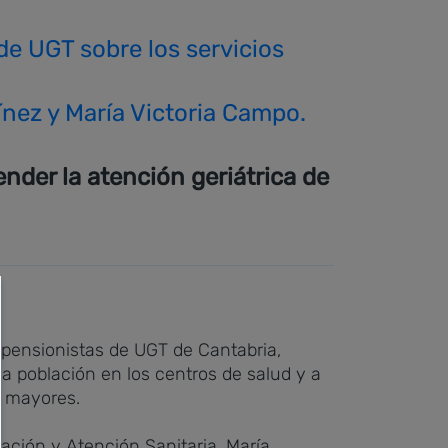
ínez y María Victoria Campo.
nder la atención geriátrica de
y pensionistas de UGT de Cantabria,
 la población en los centros de salud y a
s mayores.
ación y Atención Sanitaria, María