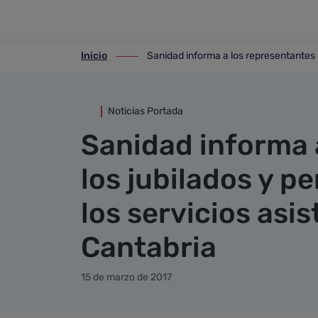
Detalle noticia
Saltar al contenido principal
Inicio
Sanidad informa a los representantes d
ir-a inicio
ir-a Sanidad informa a los representante
Noticias Portada
Sanidad informa 
los jubilados y p
los servicios asi
Cantabria
15 de marzo de 2017