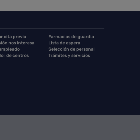
ar cita previa
Farmacias de guardia
nión nos interesa
Lista de espera
 empleado
Selección de personal
or de centros
Trámites y servicios