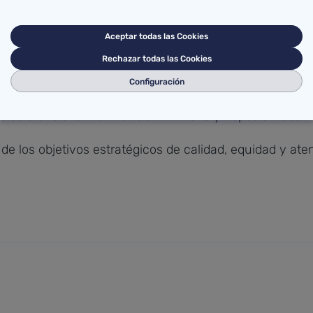
 Cantabria, Francisco Calderón y María Victoria Campo
Aceptar todas las Cookies
 ha recordado la apuesta de su departamento para exten
Rechazar todas las Cookies
s de Cantabria.
Configuración
tención sanitaria que se presta en Cantabria a las per
 asistencial entre Atención Primaria y Especializada.
de los objetivos estratégicos de calidad, equidad y ate