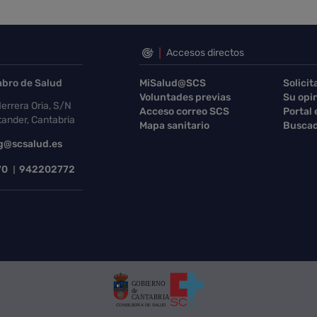
Accesos directos
abro de Salud
MiSalud@SCS
Solicit
Voluntades previas
Su opi
errera Oria, S/N
Acceso correo SCS
Portal
ander, Cantabria
Mapa sanitario
Buscad
g@scsalud.es
70
942202772