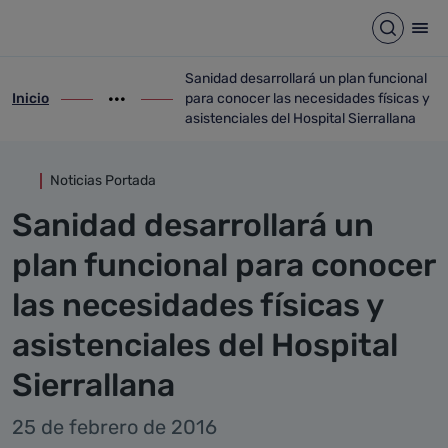
Detalle noticia
Saltar al contenido principal
Abrir b
Abr
Sanidad desarrollará un plan funcional
Inicio
para conocer las necesidades físicas y
ir-a inicio
Mostrar opciones del camino de migas
ir-a Sanidad desarrollará un plan funcion
asistenciales del Hospital Sierrallana
Noticias Portada
Sanidad desarrollará un
plan funcional para conocer
las necesidades físicas y
asistenciales del Hospital
Sierrallana
25 de febrero de 2016