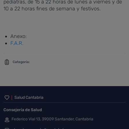
pedíatras, de 15 a 22 horas de lunes a viernes y de
10 a 22 horas fines de semana y festivos.
Anexo:
F.A.R.
Categoría:
Inicio del pie de página
Salud Cantabria
Consejería de Salud
Federico Vial 13, 39009 Santander, Cantabria