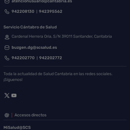
atencionusuario@cantabria.es
942208130
942395562
Servicio Cántabro de Salud
Cardenal Herrera Oria, S/N 39011 Santander, Cantabria
buzgen.dg@scsalud.es
942202770
942202772
Toda la actualidad de Salud Cantabria en las redes sociales.
¡Síguenos!
Accesos directos
MiSalud@SCS