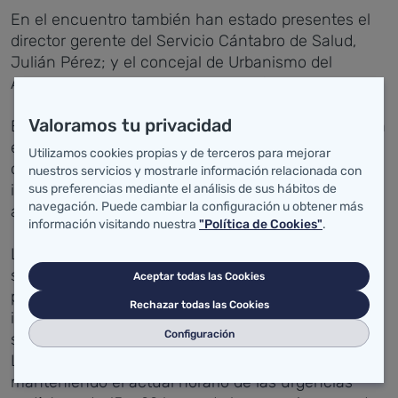
En el encuentro también han estado presentes el
director gerente del Servicio Cántabro de Salud,
Julián Pérez; y el concejal de Urbanismo del
Ayuntamiento de Torrelavega, José Otto.
Valoramos tu privacidad
El alcalde de Torrelavega ha valorado como positiva
esta reunión y ha expresado su satisfacción por el
Utilizamos cookies propias y de terceros para mejorar
compromiso de la Consejería de Sanidad por
nuestros servicios y mostrarle información relacionada con
invertir en mejorar la calidad y la capacidad
sus preferencias mediante el análisis de sus hábitos de
navegación. Puede cambiar la configuración u obtener más
asistencial del Hospital Sierrallana.
información visitando nuestra
"Política de Cookies"
.
La consejera de Sanidad ha informado también
sobre el funcionamiento de las urgencias
Aceptar todas las Cookies
pediátricas, señalando que la falta de pediatras
Rechazar todas las Cookies
impide ampliar el horario asistencial y que seguirán
Configuración
siendo atendidas por pediatras de Valdecilla. María
Luisa Real ha avanzado que se seguirá
manteniendo el actual horario de las urgencias