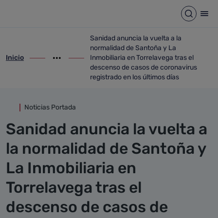
Detalle noticia
Saltar al contenido principal
Abrir b
Abr
Sanidad anuncia la vuelta a la
normalidad de Santoña y La
Inicio
Inmobiliaria en Torrelavega tras el
ir-a inicio
Mostrar opciones del camino de migas
ir-a Sanidad anuncia la vuelta a la norma
descenso de casos de coronavirus
registrado en los últimos días
Noticias Portada
Sanidad anuncia la vuelta a
la normalidad de Santoña y
La Inmobiliaria en
Torrelavega tras el
descenso de casos de