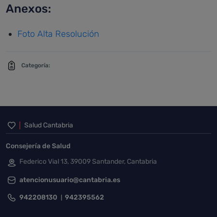
Anexos:
Foto Alta Resolución
Categoría:
Inicio del pie de página
Salud Cantabria
Consejería de Salud
Federico Vial 13, 39009 Santander, Cantabria
atencionusuario@cantabria.es
942208130
942395562