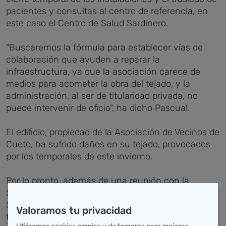
pacientes y consultas al centro de referencia, en
este caso el Centro de Salud Sardinero.
"Buscaremos la fórmula para establecer vías de
colaboración que ayuden a reparar la
infraestructura, ya que la asociación carece de
medios para acometer la obra del tejado, y la
administración, al ser de titularidad privada, no
puede intervenir de oficio", ha dicho Pascual.
El edificio, propiedad de la Asociación de Vecinos de
Cueto, ha sufrido daños en su tejado, provocados
por los temporales de este invierno.
Por lo pronto, además de una reunión con la
Subdirección de Gestión de Infraestructuras del
SCS para coordinar el proceso, los servicios
Valoramos tu privacidad
técnicos del propio SCS emitirán un informe, "que