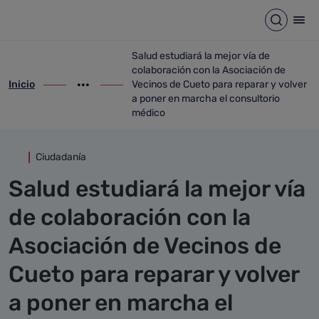
Detalle noticia
Saltar al contenido principal
Abrir b
Abr
Salud estudiará la mejor vía de
colaboración con la Asociación de
Inicio
Vecinos de Cueto para reparar y volver
ir-a inicio
Mostrar opciones del camino de migas
ir-a Salud estudiará la mejor vía de col
a poner en marcha el consultorio
médico
Ciudadanía
Salud estudiará la mejor vía
de colaboración con la
Asociación de Vecinos de
Cueto para reparar y volver
a poner en marcha el