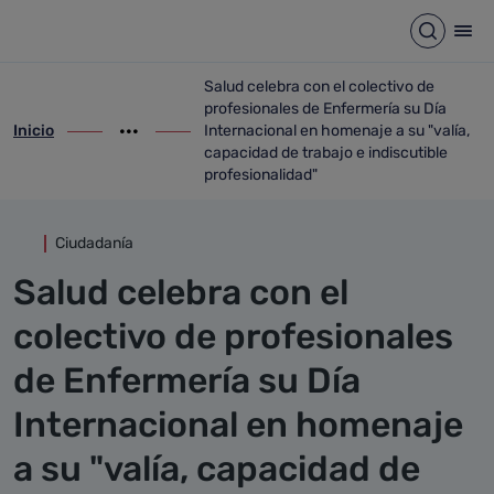
Detalle noticia
Saltar al contenido principal
Abrir b
Abr
Salud celebra con el colectivo de
profesionales de Enfermería su Día
Inicio
Internacional en homenaje a su "valía,
ir-a inicio
Mostrar opciones del camino de migas
ir-a Salud celebra con el colectivo de pr
capacidad de trabajo e indiscutible
profesionalidad"
Ciudadanía
Salud celebra con el
colectivo de profesionales
de Enfermería su Día
Internacional en homenaje
a su "valía, capacidad de