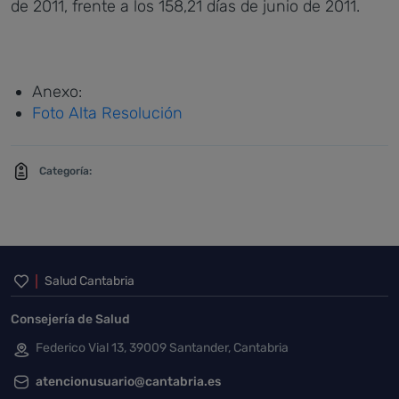
de 2011, frente a los 158,21 días de junio de 2011.
Anexo:
Foto Alta Resolución
Categoría:
Inicio del pie de página
Salud Cantabria
Consejería de Salud
Federico Vial 13, 39009 Santander, Cantabria
atencionusuario@cantabria.es