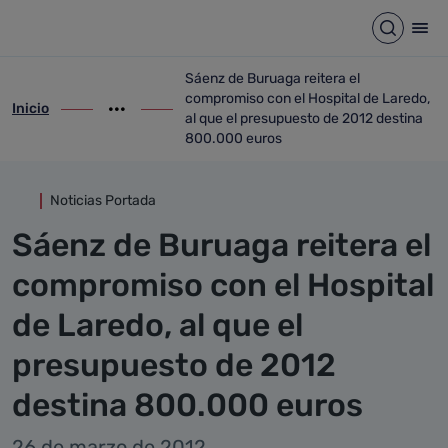
Detalle noticia
Saltar al contenido principal
Abrir b
Abr
Sáenz de Buruaga reitera el
compromiso con el Hospital de Laredo,
Inicio
ir-a inicio
Mostrar opciones del camino de migas
ir-a Sáenz de Buruaga reitera el comprom
al que el presupuesto de 2012 destina
800.000 euros
Noticias Portada
Sáenz de Buruaga reitera el
compromiso con el Hospital
de Laredo, al que el
presupuesto de 2012
destina 800.000 euros
26 de marzo de 2012