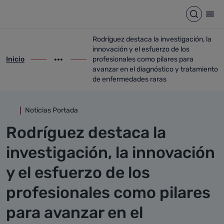
Detalle noticia
Saltar al contenido principal
Abrir b
Abr
Rodríguez destaca la investigación, la
innovación y el esfuerzo de los
Inicio
profesionales como pilares para
ir-a inicio
Mostrar opciones del camino de migas
ir-a Rodríguez destaca la investigación, 
avanzar en el diagnóstico y tratamiento
de enfermedades raras
Noticias Portada
Rodríguez destaca la
investigación, la innovación
y el esfuerzo de los
profesionales como pilares
para avanzar en el