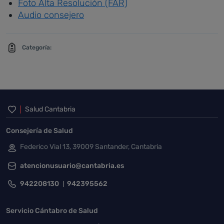
Foto Alta Resolución (FAR)
Audio consejero
Categoría:
Inicio del pie de página
Salud Cantabria
Consejería de Salud
Federico Vial 13, 39009 Santander, Cantabria
atencionusuario@cantabria.es
942208130
942395562
Servicio Cántabro de Salud