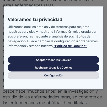
estas enfermedades raras.
En el acto de inauguración se encontraban,
Valoramos tu privacidad
además del consejero, la alcaldesa de Santander,
Utilizamos cookies propias y de terceros para mejorar
Gema Igual; el director del Hospital Universitario
nuestros servicios y mostrarle información relacionada con
Marqués de Valdecilla (HUMV), Rafael Tejido; el
sus preferencias mediante el análisis de sus hábitos de
presidente de la AECOM, David Gil, y el presidente
navegación. Puede cambiar la configuración u obtener más
del congreso y responsable asistencial de niños
información visitando nuestra
"Política de Cookies"
.
con enfermedades nefro-urológicas, metabólicas y
enfermedades raras de base genética del HUMV,
Aceptar todas las Cookies
Domingo González-Lamuño.
Rechazar todas las Cookies
Precisamente ha sido Rafael Tejido el que ha
Configuración
puesto en valor el trabajo de Valdecilla,
especialmente el del Servicio de Pediatría, centrado
desde hace "muchos años" en la investigación y
estudio de las enfermedades raras, en concreto de
las enfermedades metabólicas hereditarias.