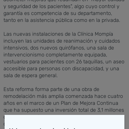
y seguridad de los pacientes", algo cuyo control y
garantía es competencia de su departamento,
tanto en la asistencia pública como en la privada.
Las nuevas instalaciones de la Clínica Mompía
incluyen las unidades de reanimación y cuidados
intensivos, dos nuevos quirófanos, una sala de
intervencionismo completamente equipada,
vestuarios para pacientes con 26 taquillas, un aseo
accesible para personas con discapacidad, y una
sala de espera general.
Esta reforma forma parte de una obra de
remodelación más amplia comenzada hace cuatro
años en el marco de un Plan de Mejora Continua
que ha supuesto una inversión total de 3,1 millones
de euros en infraestructuras y cerca de 5 millones
de euros en equipamiento.