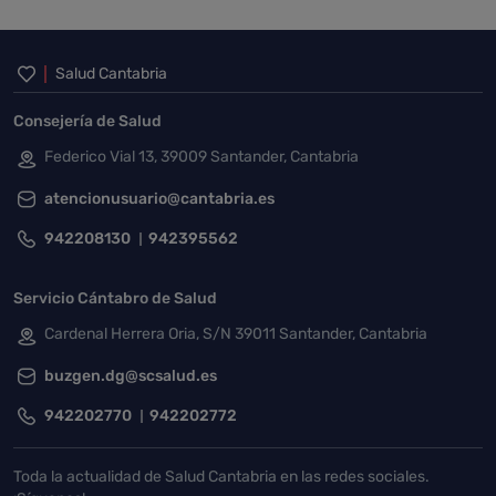
Inicio del pie de página
Salud Cantabria
Consejería de Salud
Federico Vial 13, 39009 Santander, Cantabria
atencionusuario@cantabria.es
942208130
942395562
Servicio Cántabro de Salud
Cardenal Herrera Oria, S/N 39011 Santander, Cantabria
buzgen.dg@scsalud.es
942202770
942202772
Toda la actualidad de Salud Cantabria en las redes sociales.