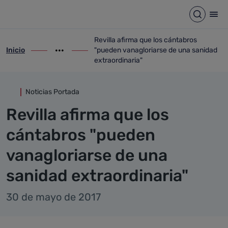
Detalle noticia
Saltar al contenido principal
Abrir b
Abr
Revilla afirma que los cántabros
Inicio
"pueden vanagloriarse de una sanidad
ir-a inicio
Mostrar opciones del camino de migas
ir-a Revilla afirma que los cántabros "p
extraordinaria"
Noticias Portada
Revilla afirma que los
cántabros "pueden
vanagloriarse de una
sanidad extraordinaria"
30 de mayo de 2017