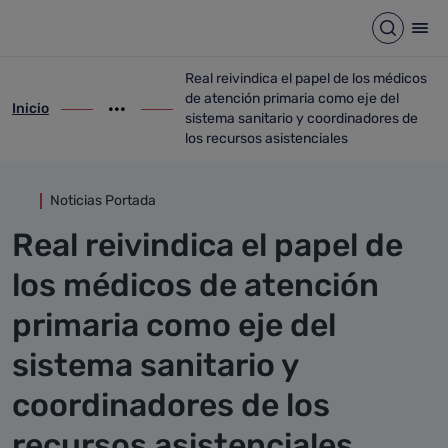
Detalle noticia
Saltar al contenido principal
Abrir b
Abr
Real reivindica el papel de los médicos
de atención primaria como eje del
Inicio
ir-a inicio
Mostrar opciones del camino de migas
ir-a Real reivindica el papel de los médi
sistema sanitario y coordinadores de
los recursos asistenciales
Noticias Portada
Real reivindica el papel de
los médicos de atención
primaria como eje del
sistema sanitario y
coordinadores de los
recursos asistenciales