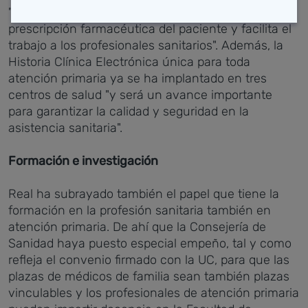
"con lo que supone de mejora en la seguridad de la
prescripción farmacéutica del paciente y facilita el
trabajo a los profesionales sanitarios". Además, la
Historia Clínica Electrónica única para toda
atención primaria ya se ha implantado en tres
centros de salud "y será un avance importante
para garantizar la calidad y seguridad en la
asistencia sanitaria".
Formación e investigación
Real ha subrayado también el papel que tiene la
formación en la profesión sanitaria también en
atención primaria. De ahí que la Consejería de
Sanidad haya puesto especial empeño, tal y como
refleja el convenio firmado con la UC, para que las
plazas de médicos de familia sean también plazas
vinculables y los profesionales de atención primaria