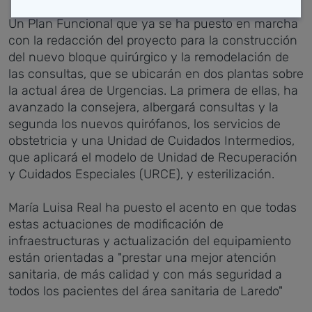
Un Plan Funcional que ya se ha puesto en marcha
con la redacción del proyecto para la construcción
del nuevo bloque quirúrgico y la remodelación de
las consultas, que se ubicarán en dos plantas sobre
la actual área de Urgencias. La primera de ellas, ha
avanzado la consejera, albergará consultas y la
segunda los nuevos quirófanos, los servicios de
obstetricia y una Unidad de Cuidados Intermedios,
que aplicará el modelo de Unidad de Recuperación
y Cuidados Especiales (URCE), y esterilización.
María Luisa Real ha puesto el acento en que todas
estas actuaciones de modificación de
infraestructuras y actualización del equipamiento
están orientadas a "prestar una mejor atención
sanitaria, de más calidad y con más seguridad a
todos los pacientes del área sanitaria de Laredo"