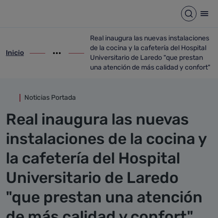
Detalle noticia
Saltar al contenido principal
Abrir b
Abr
Real inaugura las nuevas instalaciones
de la cocina y la cafetería del Hospital
Inicio
ir-a inicio
Mostrar opciones del camino de migas
ir-a Real inaugura las nuevas instalacion
Universitario de Laredo "que prestan
una atención de más calidad y confort"
Noticias Portada
Real inaugura las nuevas
instalaciones de la cocina y
la cafetería del Hospital
Universitario de Laredo
"que prestan una atención
de más calidad y confort"