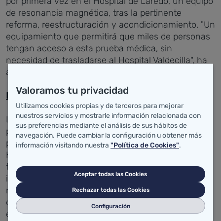
por primera vez en el Hospital de Laredo, un equipo
de resonancia magnética, tras la pertinente
reforma, reestructuración y acondicionamiento. "Un
equipamiento que permitirá que miles de personas
tengan acceso a esta prueba médica, sin
necesidad de trasladarse al Hospital Valdecilla", ha
asegurado la consejera.
Valoramos tu privacidad
Plan Funcional
Utilizamos cookies propias y de terceros para mejorar
nuestros servicios y mostrarle información relacionada con
La renovación de la cocina y la cafetería forman
sus preferencias mediante el análisis de sus hábitos de
parte de las actuaciones complementarias
navegación. Puede cambiar la configuración u obtener más
previstas en el Plan Funcional diseñado para el
información visitando nuestra
"Política de Cookies"
.
Hospital de Laredo que "después de 27 años en
funcionamiento necesita renovar su
Aceptar todas las Cookies
infraestructura y equipamiento y adaptarlo a las
nuevas necesidades demográficas y asistenciales
Rechazar todas las Cookies
del área sanitaria a la que da cobertura", ha
Configuración
explicado María Luisa Real.