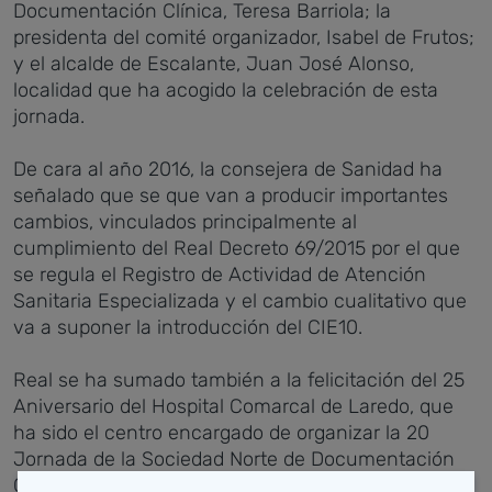
Documentación Clínica, Teresa Barriola; la
presidenta del comité organizador, Isabel de Frutos;
y el alcalde de Escalante, Juan José Alonso,
localidad que ha acogido la celebración de esta
jornada.
De cara al año 2016, la consejera de Sanidad ha
señalado que se que van a producir importantes
cambios, vinculados principalmente al
cumplimiento del Real Decreto 69/2015 por el que
se regula el Registro de Actividad de Atención
Sanitaria Especializada y el cambio cualitativo que
va a suponer la introducción del CIE10.
Real se ha sumado también a la felicitación del 25
Aniversario del Hospital Comarcal de Laredo, que
ha sido el centro encargado de organizar la 20
Jornada de la Sociedad Norte de Documentación
Clínica,