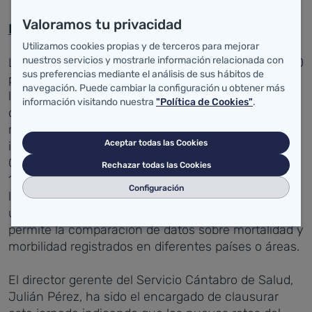
Valoramos tu privacidad
Programa científico
Utilizamos cookies propias y de terceros para mejorar
nuestros servicios y mostrarle información relacionada con
LA XX jornada de NORDOC ha reunido a más de 100
sus preferencias mediante el análisis de sus hábitos de
profesionales con el objetivo de analizar y debatir
navegación. Puede cambiar la configuración u obtener más
los nuevos retos ante el 2016. Dentro del programa
información visitando nuestra
"Política de Cookies"
.
científico se ha hablado sobre las perspectivas y
nuevos retos en la codificación clínica ante la
Aceptar todas las Cookies
implantación de la décima versión de la
Clasificación Internacional de Enfermedades (CIE-
Rechazar todas las Cookies
10) y de las soluciones informáticas para ayudar a
Configuración
la codificación en CIE-10. Esta Clasificación se
utiliza a nivel internacional para fines estadísticos y
permite la comparación de datos sobre mortalidad y
morbilidad registrados en diferentes países o áreas.
El director gerente del Servicio Cántabro de Salud,
Julián Pérez, ha sido el encargado de clausurar