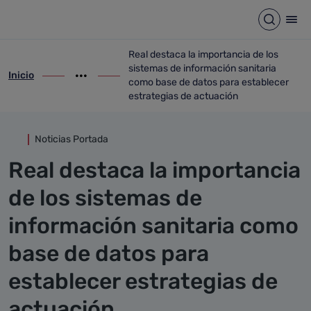
Detalle noticia
Saltar al contenido principal
Abrir b
Abr
Real destaca la importancia de los
sistemas de información sanitaria
Inicio
ir-a inicio
Mostrar opciones del camino de migas
ir-a Real destaca la importancia de los 
como base de datos para establecer
estrategias de actuación
Noticias Portada
Real destaca la importancia
de los sistemas de
información sanitaria como
base de datos para
establecer estrategias de
actuación