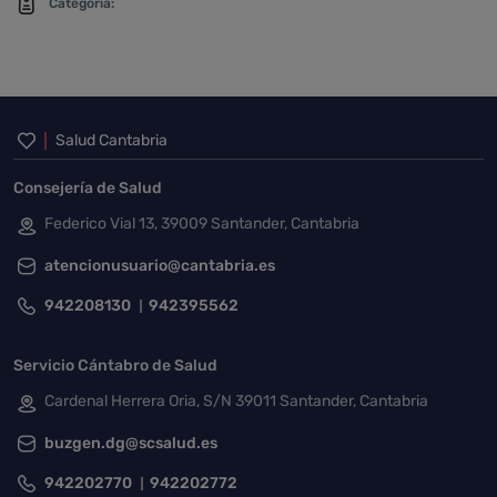
Categoría:
Inicio del pie de página
Salud Cantabria
Consejería de Salud
Federico Vial 13, 39009 Santander, Cantabria
atencionusuario@cantabria.es
942208130
942395562
Servicio Cántabro de Salud
Cardenal Herrera Oria, S/N 39011 Santander, Cantabria
buzgen.dg@scsalud.es
942202770
942202772