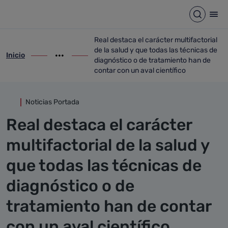
Detalle noticia
Saltar al contenido principal
Abrir b
Abr
Real destaca el carácter multifactorial
de la salud y que todas las técnicas de
Inicio
ir-a inicio
Mostrar opciones del camino de migas
ir-a Real destaca el carácter multifactori
diagnóstico o de tratamiento han de
contar con un aval científico
Noticias Portada
Real destaca el carácter
multifactorial de la salud y
que todas las técnicas de
diagnóstico o de
tratamiento han de contar
con un aval científico