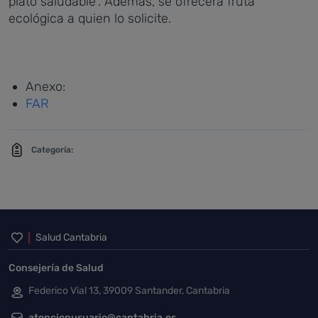
plato saludable". Además, se ofrecerá fruta
ecológica a quien lo solicite.
Anexo:
FAR
Categoría:
Inicio del pie de página
Salud Cantabria
Consejería de Salud
Federico Vial 13, 39009 Santander, Cantabria
atencionusuario@cantabria.es