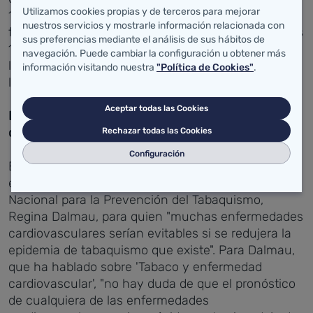
Utilizamos cookies propias y de terceros para mejorar
13 centros de salud y cuatro hospitales, cuya
nuestros servicios y mostrarle información relacionada con
finalidad última es convertirse en centros sanitarios
sus preferencias mediante el análisis de sus hábitos de
100% libres de humo, que cumplan con la
navegación. Puede cambiar la configuración u obtener más
legislación, que garanticen una atención integral a
información visitando nuestra
"Política de Cookies"
.
las personas fumadoras.
Aceptar todas las Cookies
La importancia de la información y la
concienciación
Rechazar todas las Cookies
Configuración
En la jornada también han participado la
especialista en cardiología y presidenta del Comité
Nacional para la Prevención del Tabaquismo,
Regina Dalmau, para quien "muchas enfermedades
cardiovasculares serían evitables si se redujera la
epidemia de tabaquismo que existe". Para Dalmau,
que ha hablado sobre 'Tabaco y enfermedad
cardiovascular', "no hay duda de que el pronóstico
de cualquiera de las enfermedades