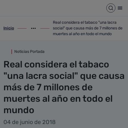
Detalle noticia
Saltar al contenido principal
Abrir b
Abr
Real considera el tabaco "una lacra
Inicio
social" que causa más de 7 millones de
ir-a inicio
Mostrar opciones del camino de migas
ir-a Real considera el tabaco "una lacra
muertes al año en todo el mundo
Noticias Portada
Real considera el tabaco
"una lacra social" que causa
más de 7 millones de
muertes al año en todo el
mundo
04 de junio de 2018