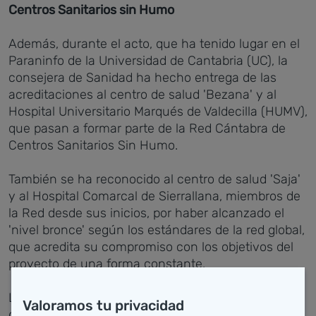
Centros Sanitarios sin Humo
Además, durante el acto, que ha tenido lugar en el
Paraninfo de la Universidad de Cantabria (UC), la
consejera de Sanidad ha hecho entrega de las
acreditaciones al centro de salud 'Bezana' y al
Hospital Universitario Marqués de Valdecilla (HUMV),
que pasan a formar parte de la Red Cántabra de
Centros Sanitarios Sin Humo.
También se ha reconocido al centro de salud 'Saja'
y al Hospital Comarcal de Sierrallana, miembros de
la Red desde sus inicios, por haber alcanzado el
'nivel bronce' según los estándares de la red global,
que acredita su compromiso con los objetivos del
proyecto de una forma constante.
La Red Cántabra de Centros Sanitarios sin Humo,
Valoramos tu privacidad
que fue creada en el año 2015, está constituida por