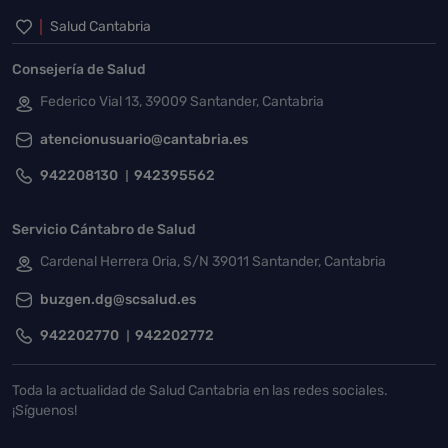
Inicio del pie de página
Salud Cantabria
Consejería de Salud
Federico Vial 13, 39009 Santander, Cantabria
atencionusuario@cantabria.es
942208130
942395562
Servicio Cántabro de Salud
Cardenal Herrera Oria, S/N 39011 Santander, Cantabria
buzgen.dg@scsalud.es
942202770
942202772
Toda la actualidad de Salud Cantabria en las redes sociales.
¡Síguenos!