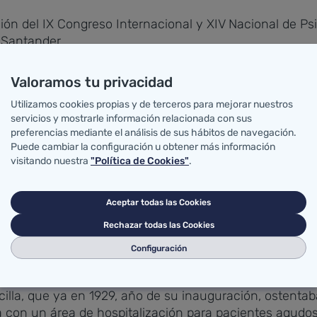
ón del IX Congreso Internacional y XIV Nacional de Psico
n Santander.
ural la alcaldesa de Santander, Gema Igual; el presiden
Valoramos tu privacidad
asal; el presidente del Comité Científico, Juan Preciad
Utilizamos cookies propias y de terceros para mejorar nuestros
logía de Cantabria, Joaquín Díaz.
servicios y mostrarle información relacionada con sus
preferencias mediante el análisis de sus hábitos de navegación.
 Comunidad Autónoma los profesionales de la psicologí
Puede cambiar la configuración u obtener más información
itario y se cuenta con ellos, de forma integrada, en las
visitando nuestra
"Política de Cookies"
.
s de salud mental, encargadas de la asistencia comunita
Aceptar todas las Cookies
onocido públicamente la labor diaria del colectivo de lo
Rechazar todas las Cookies
ciéndole este trabajo y felicitándole por ello.
Configuración
ra ha hecho referencia a la vinculación histórica de la
decilla, que ya en 1929, año de su inauguración, ostenta
ba con un área de hospitalización para pacientes agud