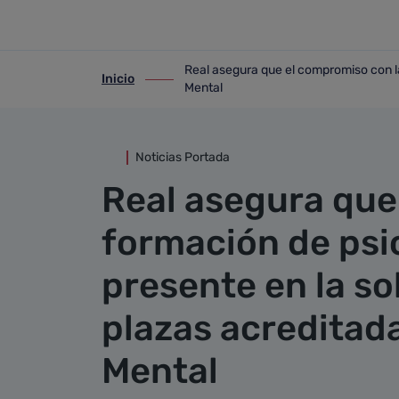
Detalle noticia
Saltar al contenido principal
Real asegura que el compromiso con la 
Inicio
ir-a inicio
ir-a Real asegura que el compromiso con
Mental
Noticias Portada
Real asegura que
formación de psic
presente en la so
plazas acreditad
Mental