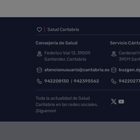
Inicio del pie de página
Salud Cantabria
Consejería de Salud
Servicio Cánt
Federico Vial 13, 39009
Cardenal H
Santander, Cantabria
39011 Sant
atencionusuario@cantabria.es
buzgen.d
942208130
942395562
9422027
Toda la actualidad de Salud
Cantabria en las redes sociales.
¡Síguenos!