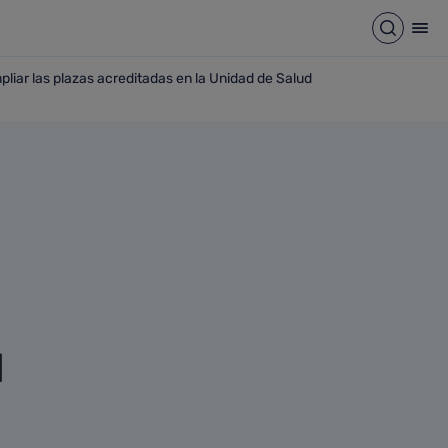
Abrir b
Abr
pliar las plazas acreditadas en la Unidad de Salud
icitud para ampliar las plazas acreditadas en la Unidad de S
d