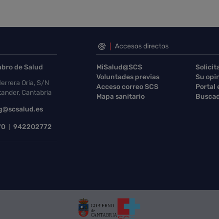
Accesos directos
abro de Salud
MiSalud@SCS
Solicit
Voluntades previas
Su opi
errera Oria, S/N
Acceso correo SCS
Portal
ander, Cantabria
Mapa sanitario
Buscad
g@scsalud.es
70
942202772