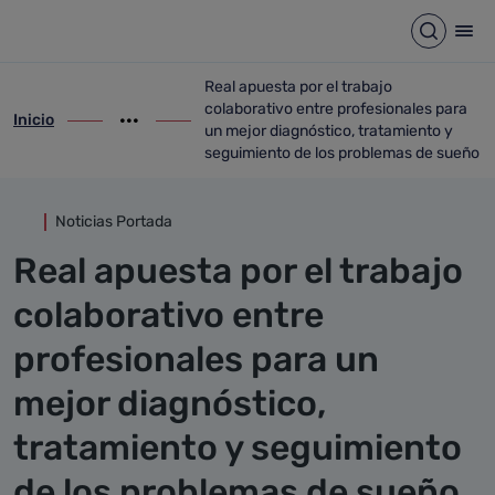
Detalle noticia
Saltar al contenido principal
Abrir b
Abr
Real apuesta por el trabajo
colaborativo entre profesionales para
Inicio
ir-a inicio
Mostrar opciones del camino de migas
ir-a Real apuesta por el trabajo colabor
un mejor diagnóstico, tratamiento y
seguimiento de los problemas de sueño
Noticias Portada
Real apuesta por el trabajo
colaborativo entre
profesionales para un
mejor diagnóstico,
tratamiento y seguimiento
de los problemas de sueño