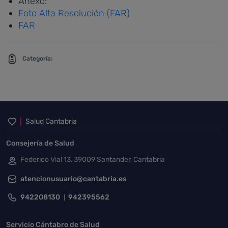
Anexo:
Foto Alta Resolución (FAR)
FAR
Categoría:
Inicio del pie de página
Salud Cantabria
Consejería de Salud
Federico Vial 13, 39009 Santander, Cantabria
atencionusuario@cantabria.es
942208130
942395562
Servicio Cántabro de Salud