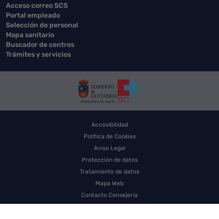
Acceso correo SCS
Portal empleado
Selección de personal
Mapa sanitario
Buscador de centros
Trámites y servicios
Accesibilidad
Política de Cookies
Aviso Legal
Protección de datos
Tratamiento de datos
Mapa Web
Contacto Consejería
Contacto SCS
Sello electrónico