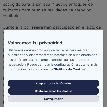
escogido para la jornada 'Nuevos enfoques de
cuidados para nuevas realidades de atención
sanitaria'.
Junto a la consejera han participado en el acto de
clausura la presidenta y vicepresidenta del Colegio
de Enfermería de Cantabria, Rocío Cardeñoso y
Valoramos tu privacidad
Ana Manzanas, respectivamente. Además, entre
los 200 profesionales de la enfermería que han
Utilizamos cookies propias y de terceros para mejorar
nuestros servicios y mostrarle información relacionada con
participado en la jornada, se encontraban las
sus preferencias mediante el análisis de sus hábitos de
directoras de enfermería de atención primaria y de
navegación. Puede cambiar la configuración u obtener más
los tres hospitales del Servicio Cántabro de Salud.
información visitando nuestra
"Política de Cookies"
.
El DIE es, en palabras de Real, "un buen día para
Aceptar todas las Cookies
reivindicar la profesión de enfermería, el trabajo y la
dedicación diaria, el compromiso y colaboración
Rechazar todas las Cookies
con el sistema sanitario y la capacitación
Configuración
profesional".