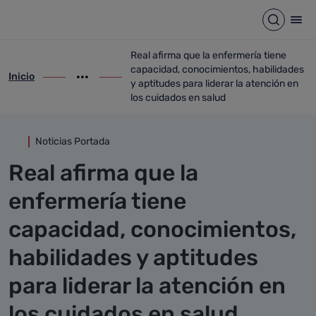
Detalle noticia
Saltar al contenido principal
Abrir b
Abr
Real afirma que la enfermería tiene
capacidad, conocimientos, habilidades
Inicio
ir-a inicio
Mostrar opciones del camino de migas
ir-a Real afirma que la enfermería tiene 
y aptitudes para liderar la atención en
los cuidados en salud
Noticias Portada
Real afirma que la
enfermería tiene
capacidad, conocimientos,
habilidades y aptitudes
para liderar la atención en
los cuidados en salud