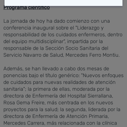
Programa científico
La jornada de hoy ha dado comienzo con una
conferencia inaugural sobre el "Liderazgo y
responsabilidad de los cuidados enfermeros, dentro
del equipo multidisciplinar", impartida por la
responsable de la Sección Socio Sanitaria del
Servicio Navarro de Salud, Mercedes Ferro Montiu.
Además, se han llevado a cabo dos mesas de
ponencias bajo el título genérico: "Nuevos enfoques
de cuidados para nuevas realidades de atención
sanitaria"; la primera de ellas, moderada por la
directora de Enfermería del Hospital Sierrallana,
Rosa Gema Freire, más centrada en los nuevos
proyectos para la salud; la segunda, liderada por la
directora de Enfermería de Atención Primaria,
Mercedes Carrera, más relacionada con la clínica