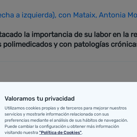
cha a izquierda), con Mataix, Antonia Mo
cado la importancia de su labor en la re
s polimedicados y con patologías crónica
 ha reunido con el presidente de la Sociedad Española 
importante labor que desempeñan sus profesionales en 
Valoramos tu privacidad
ento adecuado a cada paciente y su correcta utilizació
Utilizamos cookies propias y de terceros para mejorar nuestros
servicios y mostrarle información relacionada con sus
uesto en valor su función como uno de los eslabones 
preferencias mediante el análisis de sus hábitos de navegación.
ección segura, eficaz y eficiente de los mismos.
Puede cambiar la configuración u obtener más información
visitando nuestra
"Política de Cookies"
.