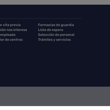
ar cita previa
Farmacias de guardia
nión nos interesa
Lista de espera
 empleado
Selección de personal
or de centros
Trámites y servicios