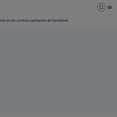
Abrir b
Abr
ria en los centros sanitarios de Cantabria
tención Primaria en los centros sanitarios de Cantabria
a