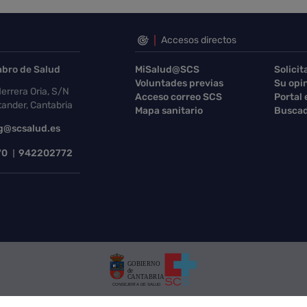
Accesos directos
abro de Salud
MiSalud@SCS
Solicit
Voluntades previas
Su opi
errera Oria, S/N
Acceso correo SCS
Portal
ander, Cantabria
Mapa sanitario
Buscad
g@scsalud.es
70
942202772