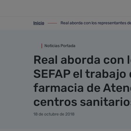
Detalle noticia
Saltar al contenido principal
Inicio
Real aborda con los representantes de 
ir-a inicio
ir-a Real aborda con los representantes
Noticias Portada
Real aborda con l
SEFAP el trabajo 
farmacia de Aten
centros sanitario
18 de octubre de 2018