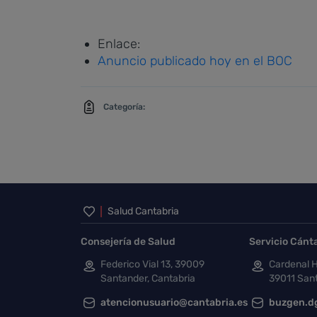
Enlace:
Anuncio publicado hoy en el BOC
Categoría:
Inicio del pie de página
Salud Cantabria
Consejería de Salud
Servicio Cánt
Federico Vial 13, 39009
Cardenal H
Santander, Cantabria
39011 Sant
atencionusuario@cantabria.es
buzgen.d