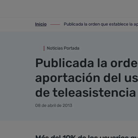
Detalle noticia
Saltar al contenido principal
Inicio
Publicada la orden que establece la ap
ir-a inicio
ir-a Publicada la orden que establece la
Noticias Portada
Publicada la orde
aportación del us
de teleasistencia
08 de abril de 2013