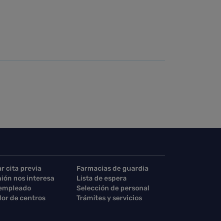
ar cita previa
Farmacias de guardia
nión nos interesa
Lista de espera
 empleado
Selección de personal
or de centros
Trámites y servicios