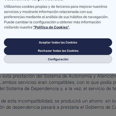
Utilizamos cookies propias y de terceros para mejorar nuestros
 (de 532 a 798 euros mensuales) la participación será d
servicios y mostrarle información relacionada con sus
ientras que aquellos usuarios con una capacidad econó
preferencias mediante el análisis de sus hábitos de navegación.
euros al mes.
Puede cambiar la configuración u obtener más información
visitando nuestra
"Política de Cookies"
.
ste del servicio de manera inmediata. Según el sistema
 la Dependencia, se les dará un trámite de audiencia
Aceptar todas las Cookies
 teleasistencia.
Rechazar todas las Cookies
antabria 1.397 usuarios, de los que 147 quedarán exen
Configuración
resto el 90 por ciento.
de esta prestación del Sistema de Autonomía y Atención
, ambos servicios eran compatibles, con lo que podía 
el Sistema de Dependencia y, a la vez, el servicio de t
e esta incompatibilidad, se producirá un ahorro en lo
ión de dependencia pasará a prestarla el Gobierno de C