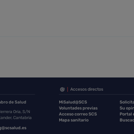
Accesos directos
abro de Salud
MiSalud@SCS
Solicit
Voluntades previas
Su opi
errera Oria, S/N
Acceso correo SCS
Portal
ander, Cantabria
Mapa sanitario
Buscad
g@scsalud.es