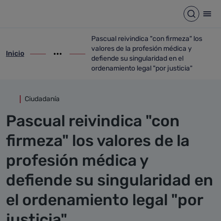
Detalle noticia
Saltar al contenido principal
Abrir b
Abr
Pascual reivindica "con firmeza" los
valores de la profesión médica y
Inicio
ir-a inicio
Mostrar opciones del camino de migas
ir-a Pascual reivindica "con firmeza" los 
defiende su singularidad en el
ordenamiento legal "por justicia"
Ciudadanía
Pascual reivindica "con
firmeza" los valores de la
profesión médica y
defiende su singularidad en
el ordenamiento legal "por
justicia"