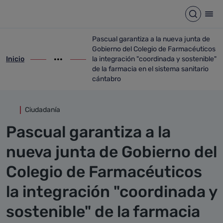
Detalle noticia
Saltar al contenido principal
Abrir b
Abr
Pascual garantiza a la nueva junta de
Gobierno del Colegio de Farmacéuticos
Inicio
la integración "coordinada y sostenible"
ir-a inicio
Mostrar opciones del camino de migas
ir-a Pascual garantiza a la nueva junta d
de la farmacia en el sistema sanitario
cántabro
Ciudadanía
Pascual garantiza a la
nueva junta de Gobierno del
Colegio de Farmacéuticos
la integración "coordinada y
sostenible" de la farmacia