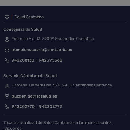
Inicio del pie de página
Salud Cantabria
Consejería de Salud
Federico Vial 13, 39009 Santander, Cantabria
atencionusuario@cantabria.es
942208130
942395562
Servicio Cántabro de Salud
Cardenal Herrera Oria, S/N 39011 Santander, Cantabria
buzgen.dg@scsalud.es
942202770
942202772
Toda la actualidad de Salud Cantabria en las redes sociales.
¡Síguenos!