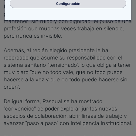
Configuración
titular de Salud ha tenido palabras de elogio para la
presidenta saliente por sostener, representar y
mantener "sin ruido y con dignidad" el pulso de una
profesión que muchas veces trabaja en silencio,
pero nunca es invisible.
Además, al recién elegido presidente le ha
recordado que asume su responsabilidad con el
sistema sanitario "tensionado", lo que obliga a tener
muy claro "que no todo vale, que no todo puede
hacerse a la vez y que no todo puede hacerse sin
orden".
De igual forma, Pascual se ha mostrado
"convencido" de poder explorar juntos nuevos
espacios de colaboración, abrir líneas de trabajo y
avanzar "paso a paso" con inteligencia institucional.